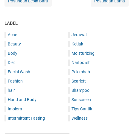
Postingan Lebih Baru
Postingan Lama
LABEL
Acne
Jerawat
Beauty
Ketiak
Body
Moisturizing
Diet
Nail polish
Facial Wash
Pelembab
Fashion
Scarlett
hair
Shampoo
Hand and Body
Sunscreen
Implora
Tips Cantik
Intermittent Fasting
Wellness