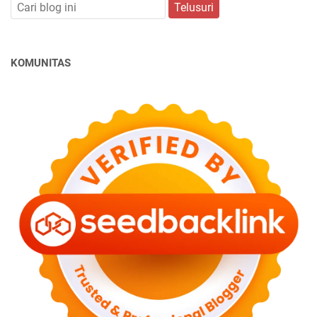
KOMUNITAS