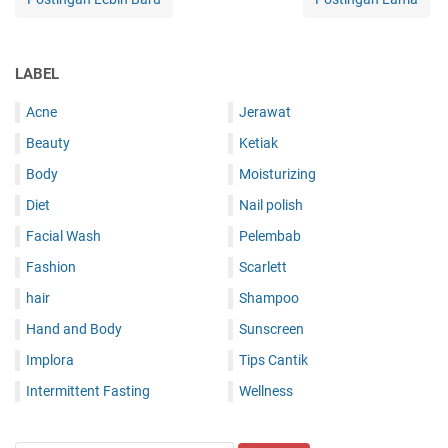
LABEL
Acne
Jerawat
Beauty
Ketiak
Body
Moisturizing
Diet
Nail polish
Facial Wash
Pelembab
Fashion
Scarlett
hair
Shampoo
Hand and Body
Sunscreen
Implora
Tips Cantik
Intermittent Fasting
Wellness