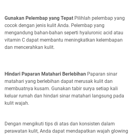
Gunakan Pelembap yang Tepat
Pilihlah pelembap yang
cocok dengan jenis kulit Anda. Pelembap yang
mengandung bahan-bahan seperti hyaluronic acid atau
vitamin C dapat membantu meningkatkan kelembapan
dan mencerahkan kulit.
Hindari Paparan Matahari Berlebihan
Paparan sinar
matahari yang berlebihan dapat merusak kulit dan
membuatnya kusam. Gunakan tabir surya setiap kali
keluar rumah dan hindari sinar matahari langsung pada
kulit wajah.
Dengan mengikuti tips di atas dan konsisten dalam
perawatan kulit, Anda dapat mendapatkan wajah glowing