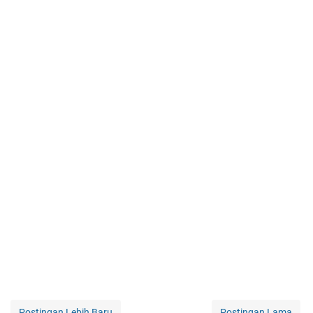
Postingan Lebih Baru
Postingan Lama